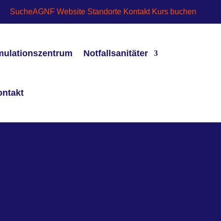
Suche
AGNF Website
Standorte
Kontakt
Kurs buchen
mulationszentrum
Notfallsanitäter
ontakt
ionszentrum
Notfallsanitäter
Arzt / Notarzt