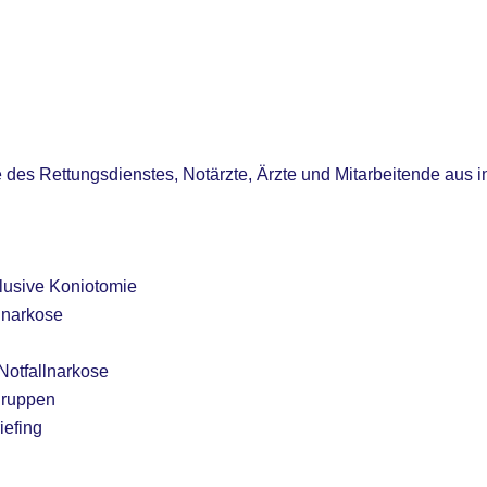
 des Rettungsdienstes, Notärzte, Ärzte und Mitarbeitende aus i
lusive Koniotomie
llnarkose
Notfallnarkose
gruppen
iefing