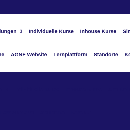
ldungen
Individuelle Kurse
Inhouse Kurse
Si
he
AGNF Website
Lernplattform
Standorte
K
n
Individuelle Kurse
Inhouse Kurse
Simulat
Lernplattform
Standorte
Kontakt