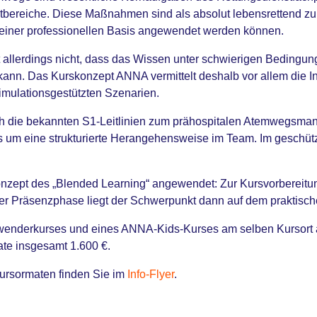
Akutbereiche. Diese Maßnahmen sind als absolut lebensrettend
uf einer professionellen Basis angewendet werden können.
ßt allerdings nicht, dass das Wissen unter schwierigen Beding
nn. Das Kurskonzept ANNA vermittelt deshalb vor allem die In
imulationsgestützten Szenarien.
rch die bekannten S1-Leitlinien zum prähospitalen Atemwegsma
es um eine strukturierte Herangehensweise im Team. Im geschü
nzept des „Blended Learning“ angewendet: Zur Kursvorbereitu
der Präsenzphase liegt der Schwerpunkt dann auf dem praktisch
wenderkurses und eines ANNA-Kids-Kurses am selben Kursort a
ate insgesamt 1.600 €.
ursormaten finden Sie im
Info-Flyer
.